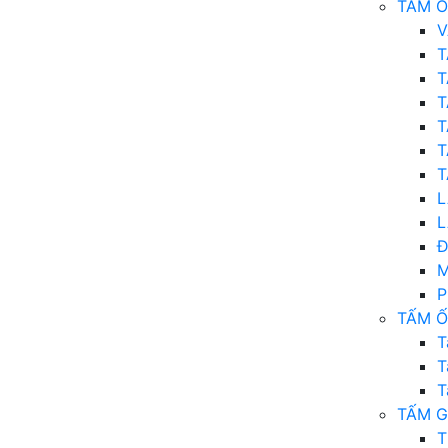
TẤM Ố
V
T
T
T
T
T
T
L
L
Đ
M
P
TẤM Ố
T
T
T
TẤM G
T