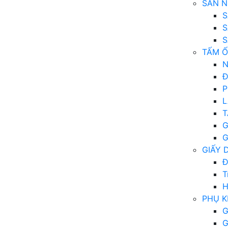
SÀN N
S
S
S
TẤM Ố
N
Đ
P
L
T
G
G
GIẤY 
Đ
T
H
PHỤ K
G
G