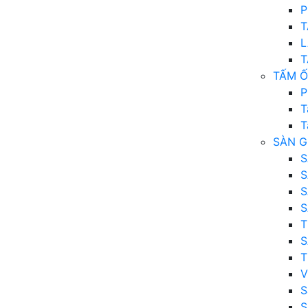
P
T
L
T
TẤM Ố
P
T
T
SÀN G
S
S
S
S
T
S
T
V
S
S