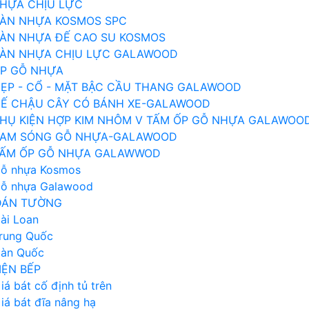
HỰA CHỊU LỰC
ÀN NHỰA KOSMOS SPC
ÀN NHỰA ĐẾ CAO SU KOSMOS
ÀN NHỰA CHỊU LỰC GALAWOOD
P GỖ NHỰA
ẸP - CỔ - MẶT BẬC CẦU THANG GALAWOOD
Ế CHẬU CÂY CÓ BÁNH XE-GALAWOOD
HỤ KIỆN HỢP KIM NHÔM V TẤM ỐP GỖ NHỰA GALAWOO
AM SÓNG GỖ NHỰA-GALAWOOD
ẤM ỐP GỖ NHỰA GALAWWOD
ỗ nhựa Kosmos
ỗ nhựa Galawood
DÁN TƯỜNG
ài Loan
rung Quốc
àn Quốc
IỆN BẾP
iá bát cố định tủ trên
iá bát đĩa nâng hạ