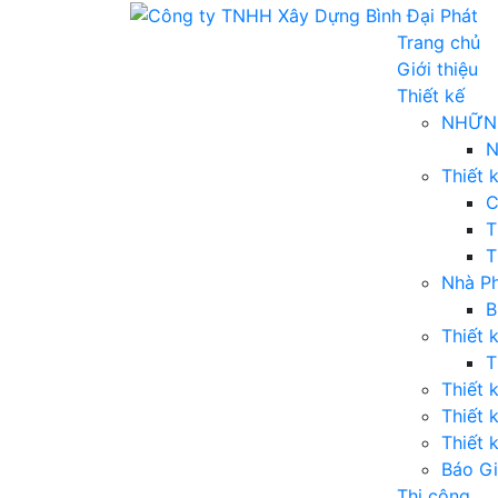
Trang chủ
Giới thiệu
Thiết kế
NHỮNG
N
Thiết 
C
T
T
Nhà Ph
B
Thiết 
T
Thiết 
Thiết 
Thiết 
Báo Gi
Thi công