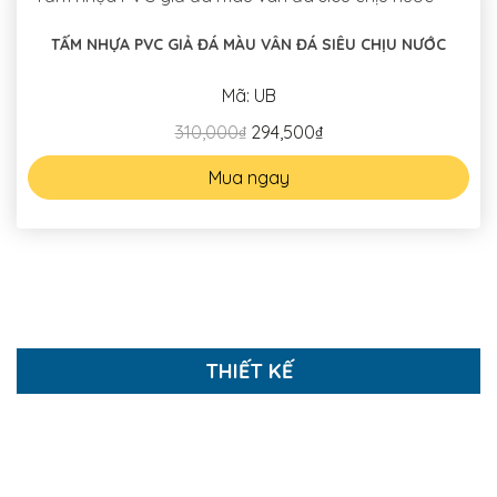
TẤM NHỰA PVC GIẢ ĐÁ MÀU VÂN ĐÁ SIÊU CHỊU NƯỚC
Mã: UB
310,000₫
294,500₫
Mua ngay
THIẾT KẾ
NHỮNG THIẾT KẾ NHÀ PHỐ TIÊU BIỂU
Thiết kế Nội thất