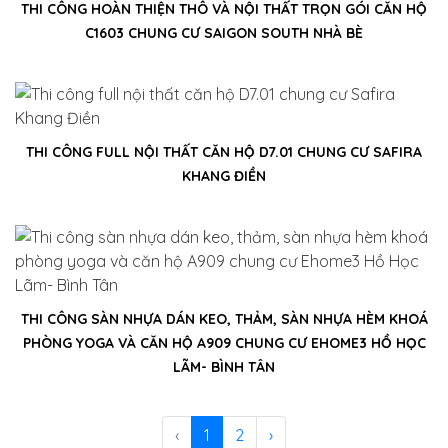
THI CÔNG HOÀN THIỆN THÔ VÀ NỘI THẤT TRỌN GÓI CĂN HỘ
C1603 CHUNG CƯ SAIGON SOUTH NHÀ BÈ
THI CÔNG FULL NỘI THẤT CĂN HỘ D7.01 CHUNG CƯ SAFIRA
KHANG ĐIỀN
THI CÔNG SÀN NHỰA DÁN KEO, THẢM, SÀN NHỰA HÈM KHOÁ
PHÒNG YOGA VÀ CĂN HỘ A909 CHUNG CƯ EHOME3 HỒ HỌC
LÃM- BÌNH TÂN
‹
1
2
›