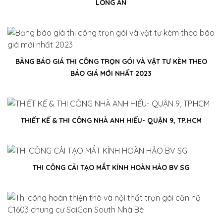
LONG AN
BẢNG BÁO GIÁ THI CÔNG TRỌN GÓI VÀ VẬT TƯ KÈM THEO
BÁO GIÁ MỚI NHẤT 2023
THIẾT KẾ & THI CÔNG NHÀ ANH HIẾU- QUẬN 9, TP.HCM
THI CÔNG CẢI TẠO MẮT KÍNH HOÀN HẢO BV SG