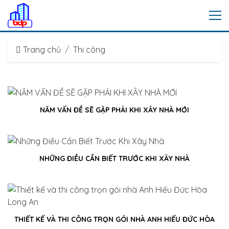
Trang chủ
Thi công
NĂM VẤN ĐỀ SẼ GẶP PHẢI KHI XÂY NHÀ MỚI
NHỮNG ĐIỀU CẦN BIẾT TRƯỚC KHI XÂY NHÀ
THIẾT KẾ VÀ THI CÔNG TRỌN GÓI NHÀ ANH HIẾU ĐỨC HÒA