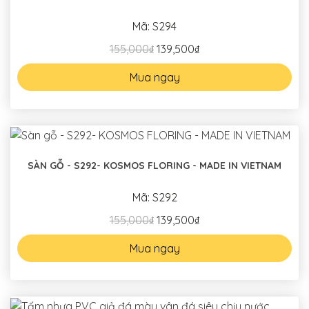
Mã: S294
155,000₫
139,500₫
Mua ngay
SÀN GỖ - S292- KOSMOS FLORING - MADE IN VIETNAM
Mã: S292
155,000₫
139,500₫
Mua ngay