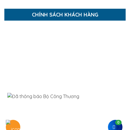
CHÍNH SÁCH KHÁCH HÀNG
Hướng dẫn mua hàng
Hướng dẫn thanh toán
Chính sách thanh toán
Chính sách bảo mật
Chính sách giao và nhận hàng
Chính sách bảo hành và đổi trả
0
Công ty TNHH Xây Dựng Bình Đại Phát