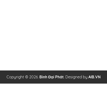
Công ty TNHH Xây Dựng Bình Đại Phát
Địa chỉ: Số 74/2 Đường 21, Khu Phố 3, Phường Thạnh Mỹ
Lợi, Quận 2, Tp. Hồ Chí Minh
MST: 0314405335 - Do Sở Kế Hoạch và Đầu Tư Thành Phố
Hồ Chí Minh Cấp ngày 16 tháng 05 năm 2017
Copyright ©
2026.
Bình Đại Phát
. Designed by
AIB.VN