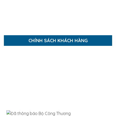
Thi công Căn Hộ
Thi công Nội Thất
Báo giá thi công xây dựng
CHÍNH SÁCH KHÁCH HÀNG
Hướng dẫn mua hàng
Hướng dẫn thanh toán
Chính sách thanh toán
Chính sách bảo mật
Chính sách giao và nhận hàng
Chính sách bảo hành và đổi trả