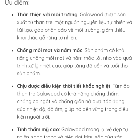
Ưu điểm:
Thân thiện với môi trường
: Galawood được sản
xuất từ than tre, một nguồn nguyên liệu tự nhiên và
tái tạo, góp phần bảo vệ môi trường, giảm thiểu
khai thác gỗ rừng tự nhiên.
Chống mối mọt và nấm mốc
: Sản phẩm có khả
năng chống mối mọt và nấm mốc tốt nhờ vào quá
trình xử lý nhiệt cao, giúp tăng độ bền và tuổi thọ
sản phẩm.
Chịu được điều kiện thời tiết khắc nghiệt
: Tâm ốp
than tre Galawood có khả năng chống thấm,
chống co ngót và chống giãn nở dưới tác động
của nhiệt độ, độ ẩm, giúp nó bền vững trong điều
kiện ngoài trời.
Tính thẩm mỹ cao
: Galawood mang lại vẻ đẹp tự
nhiên, sang trọng và hiện đại. Màu sắc của sản