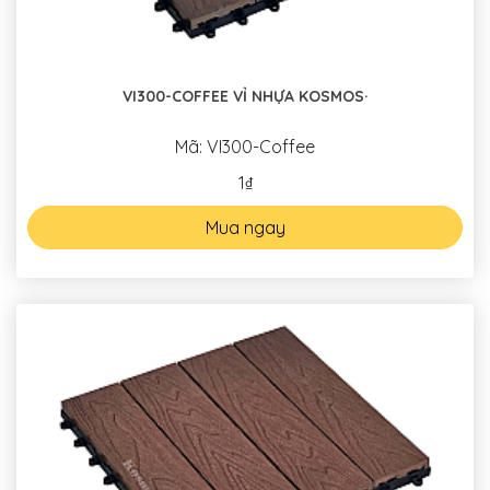
VI300-COFFEE VỈ NHỰA KOSMOS·
Mã: VI300-Coffee
1₫
Mua ngay