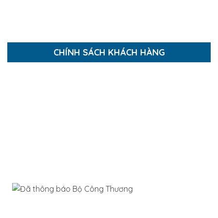
Thi công Nội Thất
Báo giá thi công xây dựng
CHÍNH SÁCH KHÁCH HÀNG
Hướng dẫn mua hàng
Hướng dẫn thanh toán
Chính sách thanh toán
Chính sách bảo mật
Chính sách giao và nhận hàng
Chính sách bảo hành và đổi trả