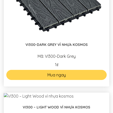
VI300-DARK GREY VỈ NHỰA KOSMOS
Mã: VI300-Dark Grey
1₫
Mua ngay
VI300 – LIGHT WOOD VỈ NHỰA KOSMOS