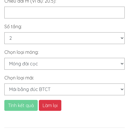
Chiều dài m (Ví dụ: 20.5):
Số tầng:
Chọn loại móng:
Chọn loại mái:
Tính kết quả
Làm lại