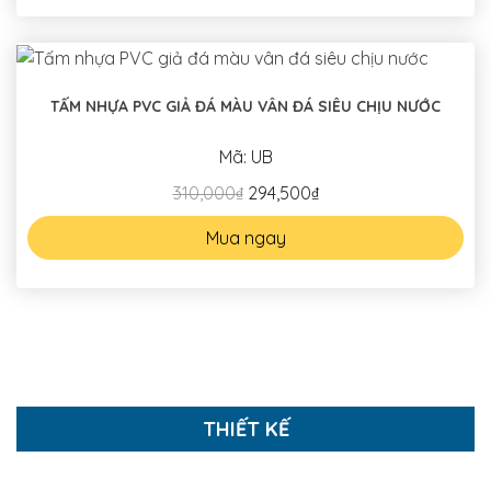
TẤM NHỰA PVC GIẢ ĐÁ MÀU VÂN ĐÁ SIÊU CHỊU NƯỚC
Mã: UB
310,000₫
294,500₫
Mua ngay
THIẾT KẾ
NHỮNG THIẾT KẾ NHÀ PHỐ TIÊU BIỂU