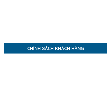
Thi công Nhà Phố, Biệt Thự
Thi công Căn Hộ
Thi công Nội Thất
Báo giá thi công xây dựng
CHÍNH SÁCH KHÁCH HÀNG
Hướng dẫn mua hàng
Hướng dẫn thanh toán
Chính sách thanh toán
Chính sách bảo mật
Chính sách giao và nhận hàng
Chính sách bảo hành và đổi trả