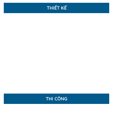
THIẾT KẾ
NHỮNG THIẾT KẾ NHÀ PHỐ TIÊU BIỂU
Thiết kế Nội thất
Nhà Phố, Biệt Thự, Căn Hộ
Thiết kế Nhà xưởng
Thiết kế Quán cafe
Thiết kế Nhà hàng
Thiết kế Văn phòng
Báo Giá Thiết Kế
THI CÔNG
Thi công Nhà Xưởng