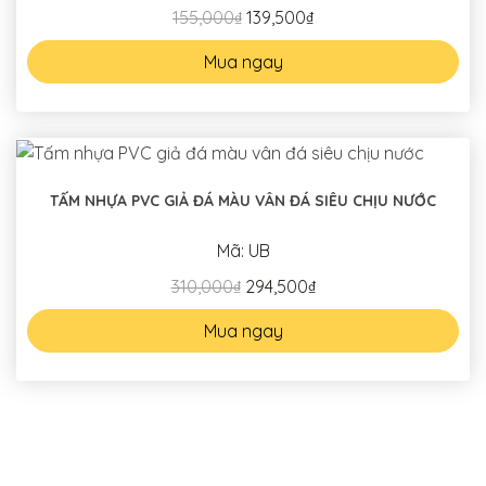
155,000₫
139,500₫
Mua ngay
TẤM NHỰA PVC GIẢ ĐÁ MÀU VÂN ĐÁ SIÊU CHỊU NƯỚC
Mã: UB
310,000₫
294,500₫
Mua ngay